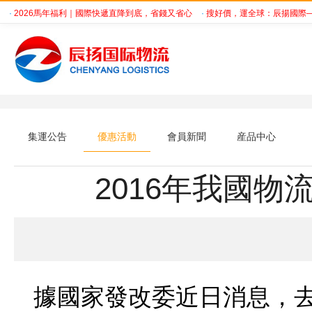
·
2026馬年福利｜國際快遞直降到底，省錢又省心
·
搜好價，運全球：辰揚國際—
集運公告
優惠活動
會員新聞
産品中心
2016年我國物
據國家發改委近日消息，去